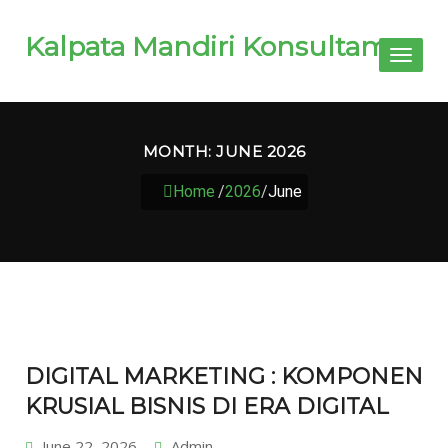
Kalpata Mandiri Konsultama
Toggl
naviga
MONTH:
JUNE 2026
Home
/
2026
/
June
DIGITAL MARKETING : KOMPONEN
KRUSIAL BISNIS DI ERA DIGITAL
June 22, 2026
Admin