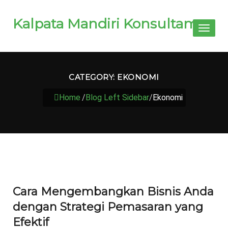
Kalpata Mandiri Konsultama
Toggl
naviga
CATEGORY:
EKONOMI
Home
/
Blog Left Sidebar
/
Ekonomi
Cara Mengembangkan Bisnis Anda
dengan Strategi Pemasaran yang
Efektif