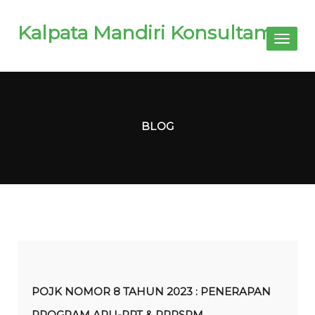
Kalpata Mandiri Konsultama
Toggl
naviga
BLOG
POJK NOMOR 8 TAHUN 2023 : PENERAPAN
PROGRAM APU-PPT & PPPSPM