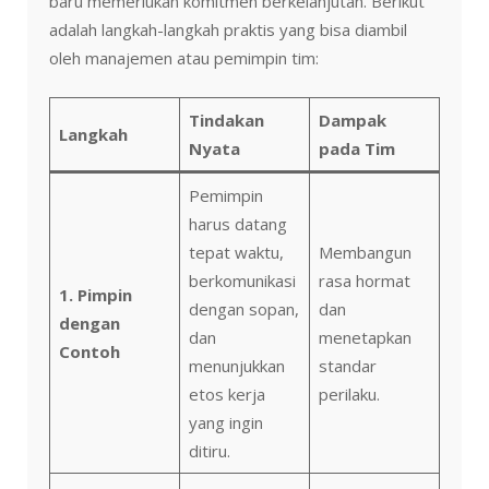
baru memerlukan komitmen berkelanjutan. Berikut
adalah langkah-langkah praktis yang bisa diambil
oleh manajemen atau pemimpin tim:
Tindakan
Dampak
Langkah
Nyata
pada Tim
Pemimpin
harus datang
tepat waktu,
Membangun
berkomunikasi
rasa hormat
1. Pimpin
dengan sopan,
dan
dengan
dan
menetapkan
Contoh
menunjukkan
standar
etos kerja
perilaku.
yang ingin
ditiru.