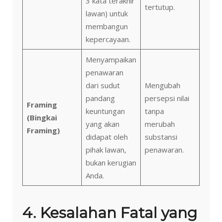
3 kata terakhir
tertutup.
lawan) untuk
membangun
kepercayaan.
Menyampaikan
penawaran
dari sudut
Mengubah
pandang
persepsi nilai
Framing
keuntungan
tanpa
(Bingkai
yang akan
merubah
Framing)
didapat oleh
substansi
pihak lawan,
penawaran.
bukan kerugian
Anda.
4. Kesalahan Fatal yang