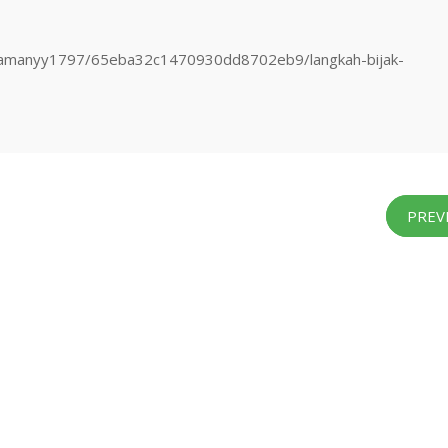
zamanyy1797/65eba32c1470930dd8702eb9/langkah-bijak-
PREV